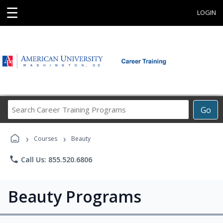
☰
LOGIN
Search
Go
Career
Training
›
›
Programs
Courses
Beauty
phone
Call Us: 855.520.6806
Beauty Programs