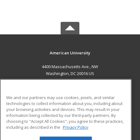
American University
4400 Massachusetts Ave., NW
Washington, DC 20016 US
MAIN CONTENT
Career Training
We and our partners may use cookies, pixels, and similar
technologies to collect information about you, including about
ADDITIONAL RESOURCES
your browsing activities and devices. This may result in your
information being collected by our third-party partners. By
Military
Student Blog
choosing to "Accept All Cookies", you agree to these practices,
Financial Assistance
including as described in the
Privacy Policy
Help