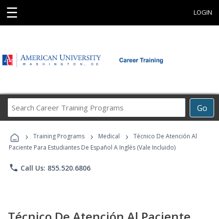
☰
LOGIN
Search
Go
Career
Training
›
›
›
Programs
Training Programs
Medical
Técnico De Atención Al
Paciente Para Estudiantes De Español A Inglés (Vale Incluido)
phone
Call Us: 855.520.6806
Técnico De Atención Al Paciente