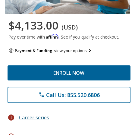
$4,133.00
(USD)
Affirm
Pay over time with
. See if you qualify at checkout.
Payment & Funding:
view your options
ENROLL NOW
Call Us: 855.520.6806
phone
info
Career series