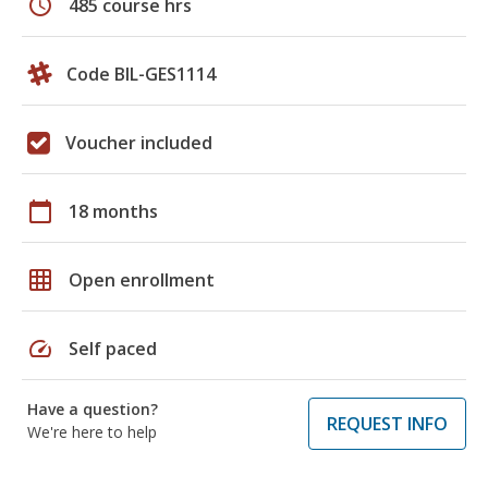
schedule
485 course hrs
Code BIL-GES1114
Voucher included
calendar_today
18 months
grid_on
Open enrollment
speed
Self paced
Have a question?
REQUEST INFO
We're here to help