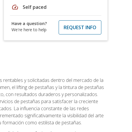
speed
Self paced
Have a question?
REQUEST INFO
We're here to help
 rentables y solicitadas dentro del mercado de la
en, el lifting de pestañas y la tintura de pestañas
to, con resultados duraderos y personalizados.
vicios de pestañas para satisfacer la creciente
ados. La influencia constante de las redes
ementado significativamente la visibilidad del arte
u formación como estilista de pestañas.