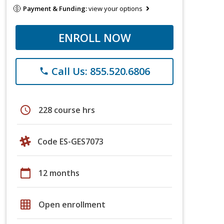
Payment & Funding:
view your options
ENROLL NOW
Call Us: 855.520.6806
phone
schedule
228 course hrs
Code ES-GES7073
calendar_today
12 months
grid_on
Open enrollment