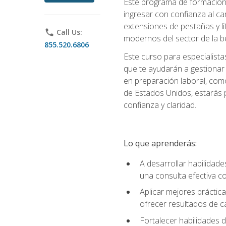
Este programa de formación p
ingresar con confianza al ca
extensiones de pestañas y lif
phone
Call Us:
modernos del sector de la be
855.520.6806
Este curso para especialista
que te ayudarán a gestionar
en preparación laboral, como
de Estados Unidos, estarás 
confianza y claridad.
Lo que aprenderás:
A desarrollar habilidade
una consulta efectiva con
Aplicar mejores práctica
ofrecer resultados de ca
Fortalecer habilidades de