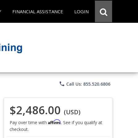
Y
FINANCIAL ASSISTANCE
LOGIN
phone
Call Us: 855.520.6806
$2,486.00
(USD)
Affirm
Pay over time with
. See if you qualify at
checkout.