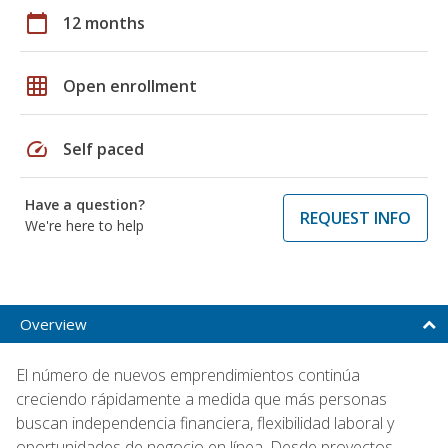
calendar_today
12 months
grid_on
Open enrollment
speed
Self paced
Have a question?
REQUEST INFO
We're here to help
Overview
El número de nuevos emprendimientos continúa
creciendo rápidamente a medida que más personas
buscan independencia financiera, flexibilidad laboral y
oportunidades de negocio en línea. Desde proyectos