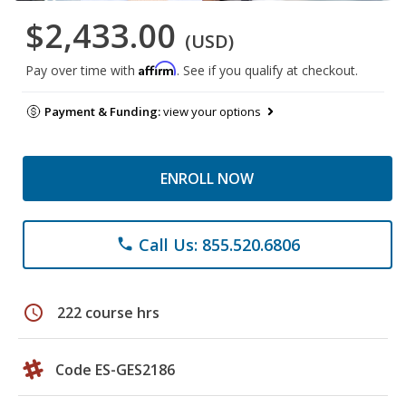
$2,433.00
(USD)
Affirm
Pay over time with
. See if you qualify at checkout.
Payment & Funding:
view your options
ENROLL NOW
Call Us: 855.520.6806
phone
schedule
222 course hrs
Code ES-GES2186