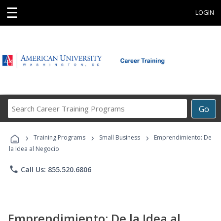
☰
LOGIN
Search
Go
Career
Training
›
›
›
Programs
Training Programs
Small Business
Emprendimiento: De
la Idea al Negocio
phone
Call Us: 855.520.6806
Emprendimiento: De la Idea al