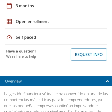
calendar_today
3 months
grid_on
Open enrollment
speed
Self paced
Have a question?
REQUEST INFO
We're here to help
Overview
La gestión financiera sólida se ha convertido en una de las
competencias más críticas para los emprendedores, ya
que las pequeñas empresas continúan impulsando el
crecimiento económico a nivel mundial. En un mercado