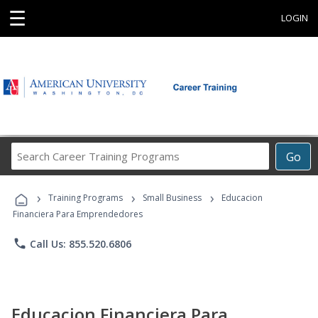
☰
LOGIN
Search
Go
Career
Training
›
›
›
Programs
Training Programs
Small Business
Educacion
Financiera Para Emprendedores
phone
Call Us: 855.520.6806
Educacion Financiera Para