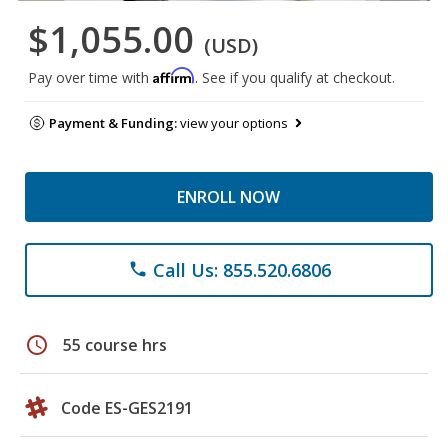
$1,055.00
(USD)
Affirm
Pay over time with
. See if you qualify at checkout.
Payment & Funding:
view your options
ENROLL NOW
Call Us: 855.520.6806
phone
schedule
55 course hrs
Code ES-GES2191