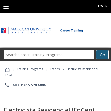
☰
LOGIN
Search
Go
Career
Training
›
›
›
Programs
Training Programs
Trades
Electricista Residencial
(EnGen)
phone
Call Us: 855.520.6806
Electricista Residencial (EnGen)