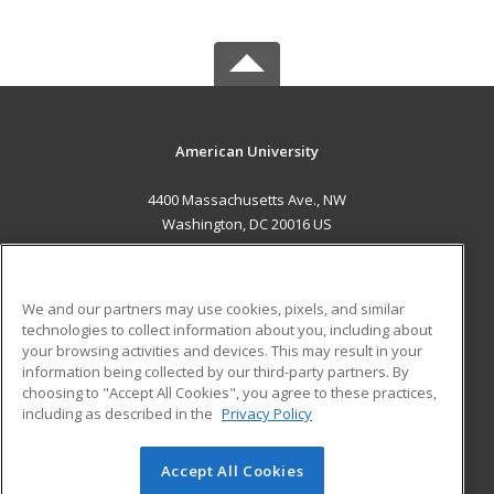
American University
4400 Massachusetts Ave., NW
Washington, DC 20016 US
MAIN CONTENT
Career Training
We and our partners may use cookies, pixels, and similar
technologies to collect information about you, including about
ADDITIONAL RESOURCES
your browsing activities and devices. This may result in your
information being collected by our third-party partners. By
Military
Student Blog
choosing to "Accept All Cookies", you agree to these practices,
Financial Assistance
including as described in the
Privacy Policy
Help
Accept All Cookies
© 2026 ed2go, a division of Cengage Learning. All rights