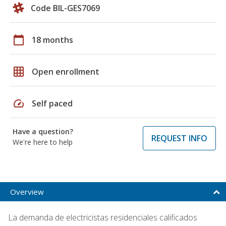
Code BIL-GES7069
calendar_today
18 months
grid_on
Open enrollment
speed
Self paced
Have a question?
REQUEST INFO
We're here to help
Overview
La demanda de electricistas residenciales calificados