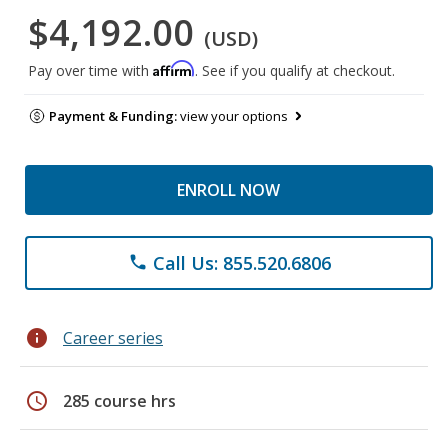
$4,192.00
(USD)
Affirm
Pay over time with
. See if you qualify at checkout.
Payment & Funding:
view your options
ENROLL NOW
Call Us: 855.520.6806
phone
info
Career series
schedule
285 course hrs