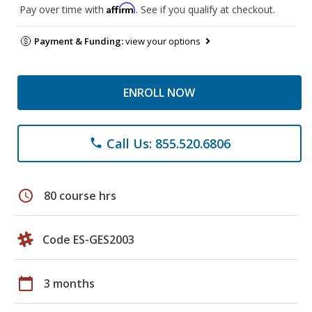
Affirm
Pay over time with
. See if you qualify at checkout.
Payment & Funding:
view your options
ENROLL NOW
Call Us: 855.520.6806
phone
schedule
80 course hrs
Code ES-GES2003
calendar_today
3 months