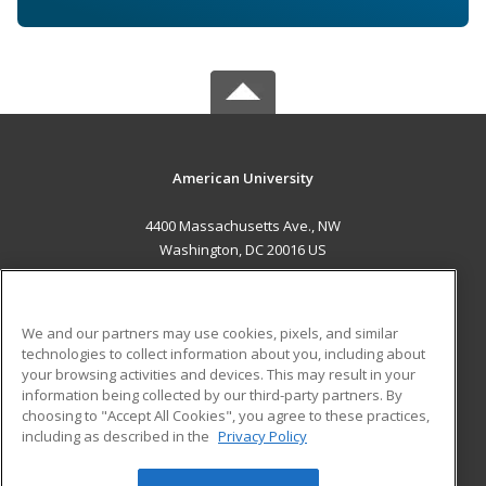
American University
4400 Massachusetts Ave., NW
Washington, DC 20016 US
MAIN CONTENT
Career Training
We and our partners may use cookies, pixels, and similar
technologies to collect information about you, including about
ADDITIONAL RESOURCES
your browsing activities and devices. This may result in your
information being collected by our third-party partners. By
Military
Student Blog
choosing to "Accept All Cookies", you agree to these practices,
Financial Assistance
including as described in the
Privacy Policy
Help