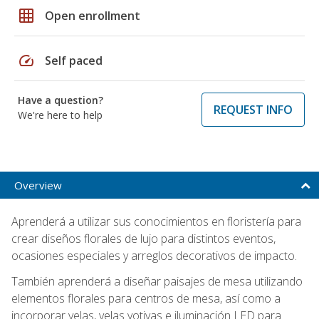
grid_on
Open enrollment
speed
Self paced
Have a question?
REQUEST INFO
We're here to help
Overview
Aprenderá a utilizar sus conocimientos en floristería para
crear diseños florales de lujo para distintos eventos,
ocasiones especiales y arreglos decorativos de impacto.
También aprenderá a diseñar paisajes de mesa utilizando
elementos florales para centros de mesa, así como a
incorporar velas, velas votivas e iluminación LED para