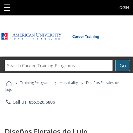
☰
LOGIN
Search
Go
Career
Training
›
›
›
Programs
Training Programs
Hospitality
Diseños Florales de
Lujo
phone
Call Us: 855.520.6806
Diseños Florales de Lujo